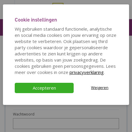
Cookie instellingen
Inloggen
Wij gebruiken standaard functionele, analytische
en social media cookies om jouw ervaring op onze
website te verbeteren. Ook plaatsen wij third
party cookies waardoor je gepersonaliseerde
INLOGGEN OP WEG NA HET WERK DEMO
advertenties te zien kunt krijgen op andere
websites, op basis van jouw zoekgedrag. De
Om in te loggen op de website, dien je jouw gebruikersnaam én
cookies gebruiken geen persoonsgegevens. Lees
wachtwoord in te vullen.
meer over cookies in onze
privacyverklaring
.
Gebruikersnaam
Accepteren
Weigeren
Wachtwoord