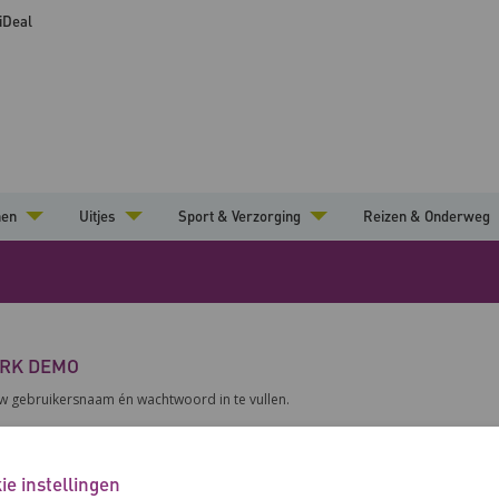
 iDeal
nen
Uitjes
Sport & Verzorging
Reizen & Onderweg
ERK DEMO
uw gebruikersnaam én wachtwoord in te vullen.
ie instellingen