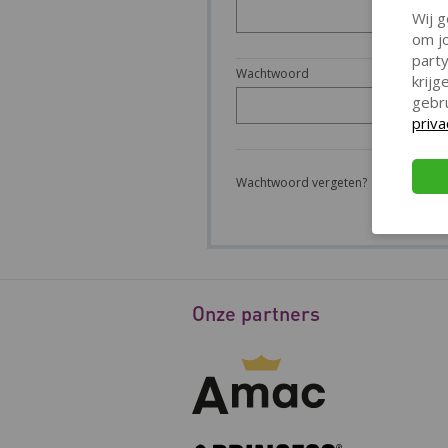
Wij g
om jo
party
Wachtwoord
krij
gebr
priva
Wachtwoord vergeten?
Onze partners