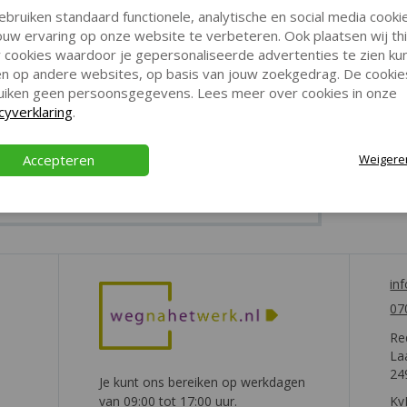
ebruiken standaard functionele, analytische en social media cooki
uw ervaring op onze website te verbeteren. Ook plaatsen wij th
 cookies waardoor je gepersonaliseerde advertenties te zien ku
gen op andere websites, op basis van jouw zoekgedrag. De cookie
uiken geen persoonsgegevens. Lees meer over cookies in onze
cyverklaring
.
Accepteren
Weigere
in
07
Re
La
24
Je kunt ons bereiken op werkdagen
van 09:00 tot 17:00 uur.
Kv