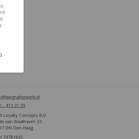
es
ird
nt
s
n
fo@wegnahetwerk.nl
0 - 413 21 55
d Loyalty Concepts B.V.
an van Waalhaven 33
97 GN Den Haag
K 74781642