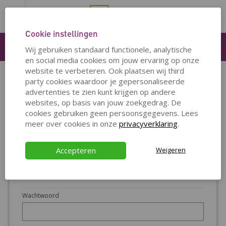
Cookie instellingen
Inloggen
Wij gebruiken standaard functionele, analytische
en social media cookies om jouw ervaring op onze
website te verbeteren. Ook plaatsen wij third
party cookies waardoor je gepersonaliseerde
INLOGGEN OP WEG NA HET WERK DEMO
advertenties te zien kunt krijgen op andere
websites, op basis van jouw zoekgedrag. De
Om in te loggen op de website, dien je jouw gebruikersnaam én
cookies gebruiken geen persoonsgegevens. Lees
wachtwoord in te vullen.
meer over cookies in onze
privacyverklaring
.
Gebruikersnaam
Accepteren
Weigeren
Wachtwoord